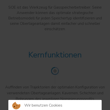
SOE ist das Werkzeug für Gasspeicherbetreiber. Seine
Anwender können das optimale strategische
Betriebsmodell für jeden Speichertyp identifizieren und
seine Obertageanlagen damit einfacher und schneller
einschätzen.
Kernfunktionen
Auffinden von Trajektorien der optimalen Konfiguration von
verwendeten Obertageanlagen, Kavernen, Schichten und
Bohrungen des jeweiligen Nominierungsprofils
Wir benutzen Cookies