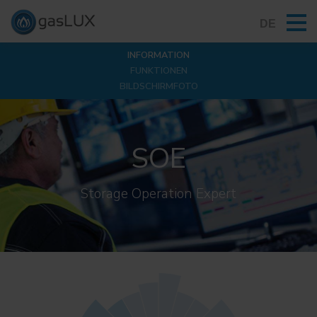
DE
INFORMATION
FUNKTIONEN
BILDSCHIRMFOTO
SOE
Storage Operation Expert