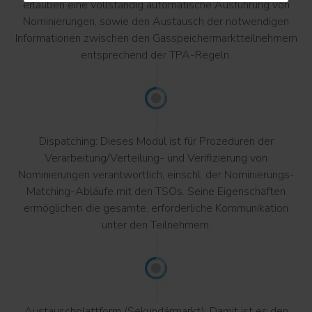
erlauben eine vollständig automatische Ausführung von
Nominierungen, sowie den Austausch der notwendigen
Informationen zwischen den Gasspeichermarktteilnehmern
entsprechend der TPA-Regeln.
Dispatching: Dieses Modul ist für Prozeduren der
Verarbeitung/Verteilung- und Verifizierung von
Nominierungen verantwortlich, einschl. der Nominierungs-
Matching-Abläufe mit den TSOs. Seine Eigenschaften
ermöglichen die gesamte, erforderliche Kommunikation
unter den Teilnehmern.
Austauschplattform (Sekundärmarkt): Damit ist es den