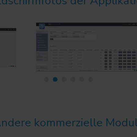
ldschirmfotos der Applikat
ndere kommerzielle Modu