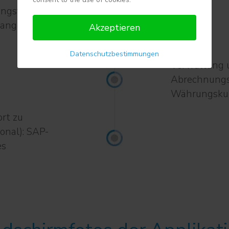
ngsformeln,
r angepasst
Akzeptieren
Datenschutzbestimmungen
Verwaltung u
Abrechnungs
Währungskurst
rt zu
onal): SAP-
es