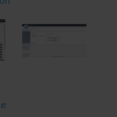
ion
le