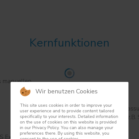
Kernfunktionen
s manuellen
Wir benutzen Cookies
This site uses cookies in order to improve your
Datenerfassu
user experience and to provide content tailored
Quellen, z.
specifically to your interests. Detailed information
on the use of cookies on this website is provided
in our Privacy Policy. You can also manage your
preferences there. By using this website, you
S Excel zur
consent to the use of cookies.