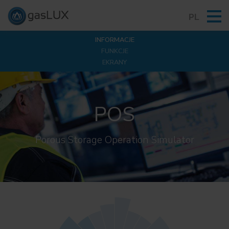
PL
INFORMACJE
FUNKCJE
EKRANY
POS
Porous Storage Operation Simulator