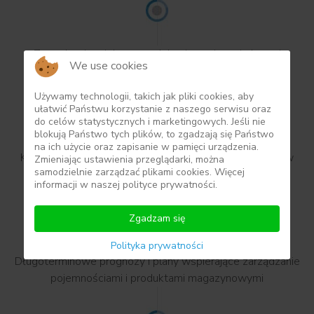
Zarządzanie wieloma modelami, pomiarami, danymi
We use cookies
wejściowymi i wynikami
Używamy technologii, takich jak pliki cookies, aby
ułatwić Państwu korzystanie z naszego serwisu oraz
do celów statystycznych i marketingowych. Jeśli nie
blokują Państwo tych plików, to zgadzają się Państwo
na ich użycie oraz zapisanie w pamięci urządzenia.
Krótkoterminowe planowanie procesów operacyjnych w
Zmieniając ustawienia przeglądarki, można
samodzielnie zarządzać plikami cookies. Więcej
instalacji podziemnej
informacji w naszej polityce prywatności.
Zgadzam się
Polityka prywatności
Długoterminowe prognozy i plany wspierające zarządzanie
pojemnościami i produktami magazynowymi